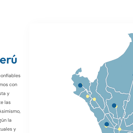
Perú
onfiables
amos con
sta y
e las
 Asimismo,
gún la
uales y