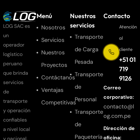
Menú
Nuestros
Contacto
servicios
LOG SAC es
Nosotros
Atención
un
Transporte
al
Servicios
operador
de Carga
cliente
Nuestros
logístico
+51 01
Pesada
peruano
Proyectos
719
que brinda
Transporte
Contáctanos
9126
servicios
de
Correo
Ventajas
de
corporativo:
Personal
transporte
Competitivas
contacto@l
y operación
Transporte
og.com.pe
confiables
de
Dirección de
a nivel local
Paquetería
oficina:
y nacional.