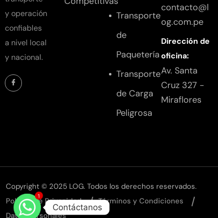
Competitivas
contacto@l
y operación
Transporte
og.com.pe
confiables
de
Dirección de
a nivel local
Paquetería
oficina:
y nacional.
Av. Santa
Transporte
Cruz 327 -
de Carga
Miraflores
Peligrosa
Copyright © 2025 LOG. Todos los derechos reservados.
1
Política de Privacidad
Términos y Condiciones
Contáctanos
Datos Personales