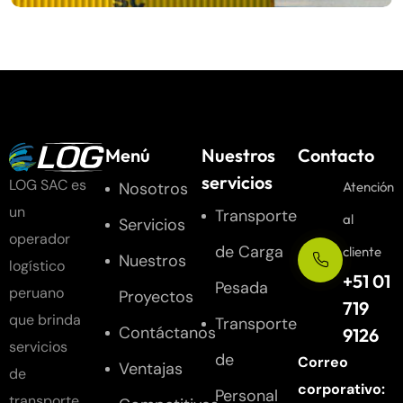
Menú
Nuestros
Contacto
servicios
LOG SAC es
Nosotros
Atención
un
Transporte
al
Servicios
operador
de Carga
cliente
Nuestros
logístico
+51 01
Pesada
peruano
Proyectos
719
que brinda
Transporte
Contáctanos
9126
servicios
de
Correo
Ventajas
de
corporativo:
Personal
transporte